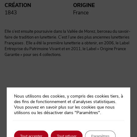
CRÉATION
ORIGINE
1843
France
Elle s’est ensuite poursuivie dans la Vallée de Morez, berceau du savoir-
faire de tradition en lunetterie. C’est l’une des plus anciennes lunetteries
Françaises . Elle a été la première lunetterie a obtenir, en 2006, le Label
Entreprise du Patrimoine Vivant et en 2011, le Label « Origine France
Garantie » pour ses 4 collections.
Nous utilisons des cookies, y compris des cookies tiers, à
des fins de fonctionnement et d’analyses statistiques.
Vous pouvez en savoir plus sur les cookies que nous
utilisons ou les désactiver dans "Paramètres".
CONTACT
Tout accepter
Tout refuser
Paramètres